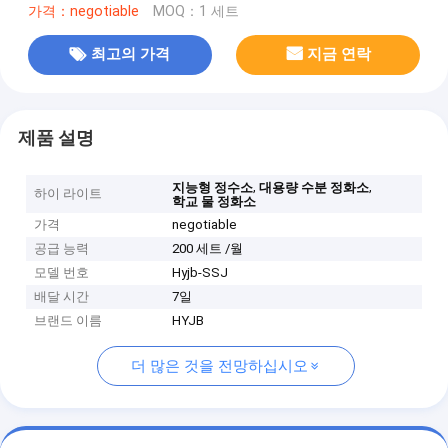
가격：negotiable
MOQ：1 세트
최고의 가격
지금 연락
제품 설명
,
,
지능형 정수소
대용량 수분 정화소
하이 라이트
학교 물 정화소
가격
negotiable
공급 능력
200 세트 /월
모델 번호
Hyjb-SSJ
배달 시간
7일
브랜드 이름
HYJB
더 많은 것을 전망하십시오