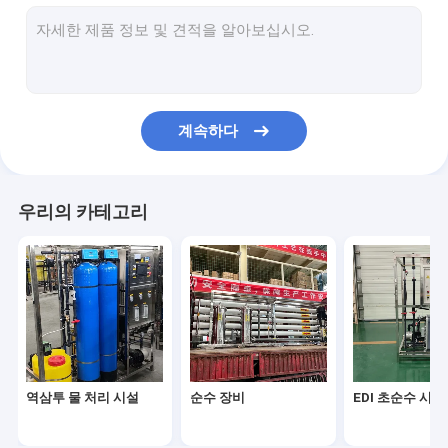
부드러운 필터 장비
초필트레이션 수처리장비
액 충전 기계
계속하다
해수 해소화 시스템
상업용 순수 기계
우리의 카테고리
오존 살균 시스템
물 축열조
의료용 초순수
역삼투 물 처리 시설
순수 장비
EDI 초순수 시