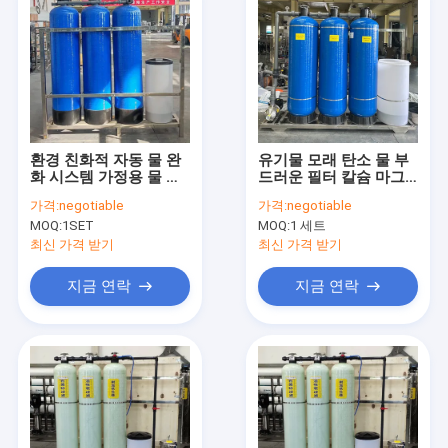
환경 친화적 자동 물 완
유기물 모래 탄소 물 부
화 시스템 가정용 물 완
드러운 필터 칼슘 마그
화
네슘 이온
가격:
negotiable
가격:
negotiable
MOQ:
1SET
MOQ:
1 세트
최신 가격 받기
최신 가격 받기
지금 연락
지금 연락
홈
제품 소개
VR 쇼