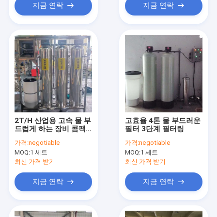
지금 연락
지금 연락
2T/H 산업용 고속 물 부
고효율 4톤 물 부드러운
드럽게 하는 장비 콤팩
필터 3단계 필터링
트 구조 산업 역오스모
가격:
negotiable
가격:
negotiable
스 장비
MOQ:
1 세트
MOQ:
1 세트
최신 가격 받기
최신 가격 받기
지금 연락
지금 연락