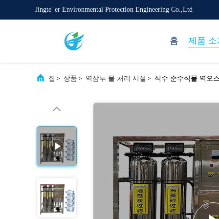
Jingte 'er Environmental Protection Engineering Co.,Ltd
홈
제품 소
집
>
상품
>
역삼투 물 처리 시설
>
식수 순수식물 역오스