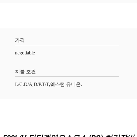
가격
negotiable
지불 조건
L/C,D/A,D/P,T/T,웨스턴 유니온,