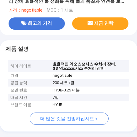
리 장비 효율적인 물 정화를 위해 물의 품질과 안전을 보호
하기 위해
가격：negotiable
MOQ：1 세트
최고의 가격
지금 연락
제품 설명
,
효율적인 역오스모시스 수처리 장비
하이 라이트
SS 역오스모시스 수처리 장비
가격
negotiable
공급 능력
200 세트 /월
모델 번호
HYJB-0.25 더블
배달 시간
7일
브랜드 이름
HYJB
더 많은 것을 전망하십시오