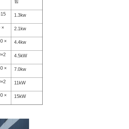
힘
×15
1.3kw
 ×
2.1kw
0 ×
4.4kw
0×2
4.5kW
0 ×
7.0kw
0×2
11kW
0 ×
15kW