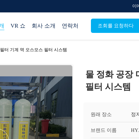
이메
개
VR 쇼
회사 소개
연락처
조회를 요청하다
 필터 기계 역 오스모스 필터 시스템
물 정화 공장 
필터 시스템
원래 장소
정저
브랜드 이름
HY