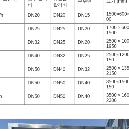
부수면
크기 (mm)
버
칼리버
1500×600
/h
DN20
DN20
DN15
00
1700 × 600
DN25
DN25
DN20
1500
2500 × 100
DN32
DN25
DN20
1950
2500×120
DN40
DN32
DN25
150
2500 × 135
DN50
DN40
DN32
2150
3500×150
DN50
DN50
DN40
150
3500 × 160
h
DN50
DN50
DN40
2300