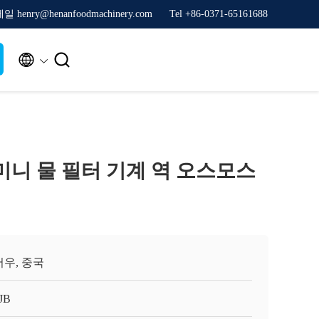
일 henry@henanfoodmachinery.com
Tel +86-0371-65161688


미니 물 필터 기계 역 오스모스
우, 중국
JB