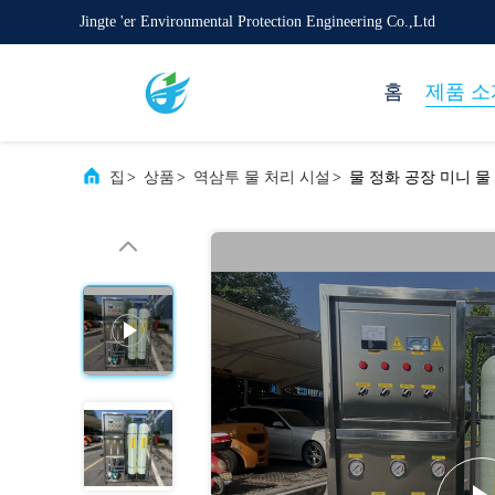
Jingte 'er Environmental Protection Engineering Co.,Ltd
홈
제품 소
집
>
상품
>
역삼투 물 처리 시설
>
물 정화 공장 미니 물