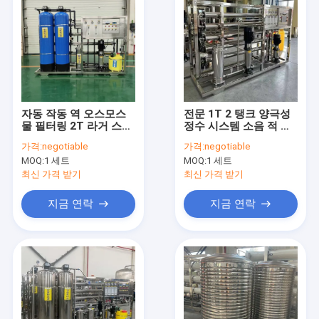
자동 작동 역 오스모스
전문 1T 2 탱크 양극성
물 필터링 2T 라거 스케
정수 시스템 소음 적 산
일 Ro 물 처리 기계
업 역오스모스 장비
가격:
negotiable
가격:
negotiable
MOQ:
1 세트
MOQ:
1 세트
최신 가격 받기
최신 가격 받기
지금 연락
지금 연락
홈
제품 소개
VR 쇼