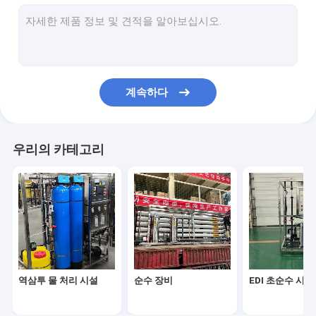
부드러운 필터 장비
초필트레이션 수처리장비
액 충전 기계
계속하다
해수 해소화 시스템
상업용 순수 기계
우리의 카테고리
오존 살균 시스템
물 축열조
의료용 초순수
역삼투 물 처리 시설
순수 장비
EDI 초순수 시