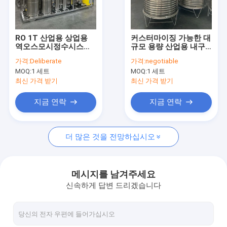
회사 소개
공장 투어
RO 1T 산업용 상업용
커스터마이징 가능한 대
역오스모시정수시스템
규모 용량 산업용 내구
품질 관리
용 2탱크 양극화물처리
성 물 저장 탱크
가격:
Deliberate
가격:
negotiable
장비
MOQ:
1 세트
MOQ:
1 세트
연락처
최신 가격 받기
최신 가격 받기
견적 요청
지금 연락
지금 연락
더 많은 것을 전망하십시오
역삼투 물 처리 시설
순수 장비
메시지를 남겨주세요
신속하게 답변 드리겠습니다
EDI 초순수 시스템
Ro 역오스모스막 소모품