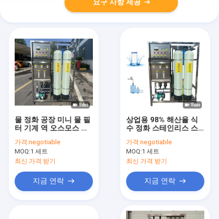
요구 사항 제공
물 정화 공장 미니 물 필
상업용 98% 해산율 식
터 기계 역 오스모스 필
수 정화 스테인리스 스
터 시스템
틸 500L 역오스모시 물
가격:
negotiable
가격:
negotiable
필터 시스템
MOQ:
1 세트
MOQ:
1 세트
최신 가격 받기
최신 가격 받기
지금 연락
지금 연락