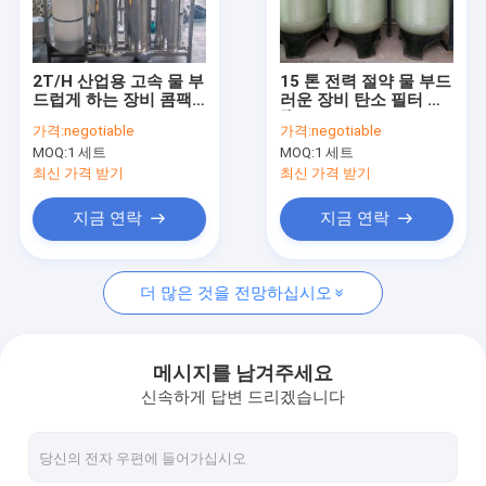
회사 소개
공장 투어
2T/H 산업용 고속 물 부
15 톤 전력 절약 물 부드
드럽게 하는 장비 콤팩
러운 장비 탄소 필터 樹
품질 관리
트 구조 산업 역오스모
脂 상업적 역오스모스
가격:
negotiable
가격:
negotiable
스 장비
물 정화 시스템
MOQ:
1 세트
MOQ:
1 세트
연락처
최신 가격 받기
최신 가격 받기
견적 요청
지금 연락
지금 연락
더 많은 것을 전망하십시오
역삼투 물 처리 시설
순수 장비
메시지를 남겨주세요
신속하게 답변 드리겠습니다
EDI 초순수 시스템
Ro 역오스모스막 소모품