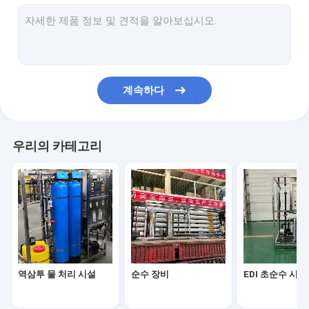
부드러운 필터 장비
초필트레이션 수처리장비
액 충전 기계
계속하다
해수 해소화 시스템
상업용 순수 기계
우리의 카테고리
오존 살균 시스템
물 축열조
의료용 초순수
역삼투 물 처리 시설
순수 장비
EDI 초순수 시