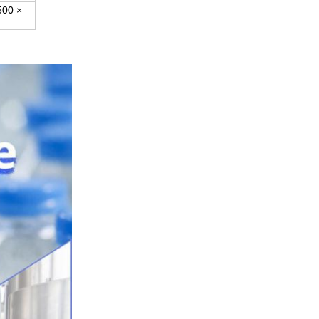
500 ×