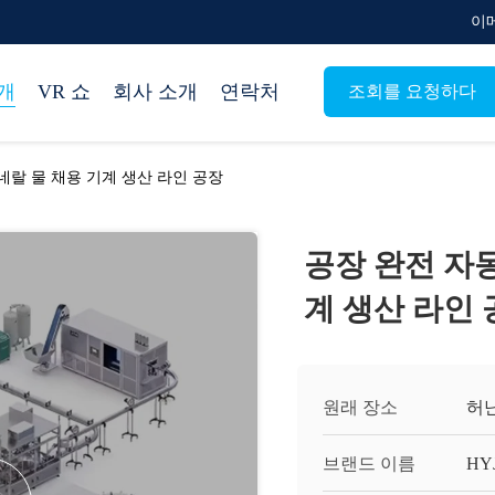
이메
개
VR 쇼
회사 소개
연락처
조회를 요청하다
네랄 물 채용 기계 생산 라인 공장
공장 완전 자동
계 생산 라인
원래 장소
허
브랜드 이름
HY