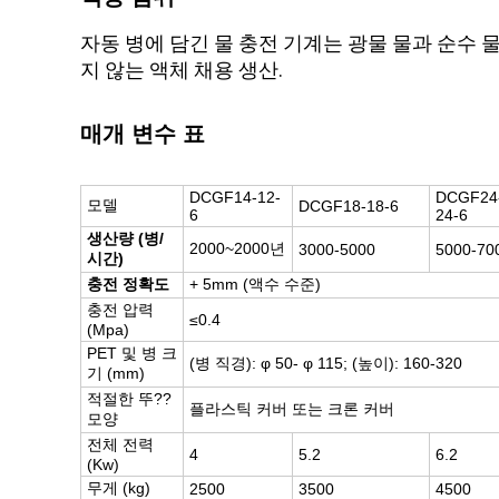
자동 병에 담긴 물 충전 기계는 광물 물과 순수 
지 않는 액체 채용 생산.
매개 변수 표
DCGF14-12-
DCGF24
모델
DCGF18-18-6
6
24-6
생산량 (병/
2000~2000년
3000-5000
5000-70
시간)
충전 정확도
+ 5mm (액수 수준)
충전 압력
≤0.4
(Mpa)
PET 및 병 크
(병 직경): φ 50- φ 115; (높이): 160-320
기 (mm)
적절한 뚜??
플라스틱 커버 또는 크론 커버
모양
전체 전력
4
5.2
6.2
(Kw)
무게 (kg)
2500
3500
4500