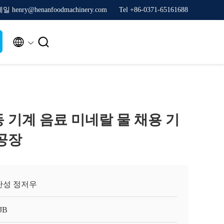
일 henry@henanfoodmachinery.com
Tel +86-0371-65161688


 기계 음료 미네랄 물 채용 기
 공장
난성 정저우
JB