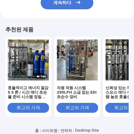
계속하다
추천된 제품
효율적이고 에너지 절감
자동 작동 시스템
신뢰성 있는 작동
0.5 톤 / 시간 에디 초순
200LPH 소금 없는 EDI
스모스 에디 수정
물 준비 시스템 정밀 실
초순수 장비
템 높은 효율성
험실 및 산업용 물 솔루
션
최고의 가격
최고의 가격
최고의 
Desktop Site
홈
사이트맵
연락처