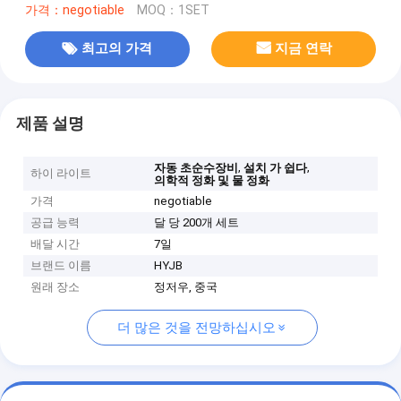
가격：negotiable
MOQ：1SET
최고의 가격
지금 연락
제품 설명
,
,
자동 초순수장비
설치 가 쉽다
하이 라이트
의학적 정화 및 물 정화
가격
negotiable
공급 능력
달 당 200개 세트
배달 시간
7일
브랜드 이름
HYJB
원래 장소
정저우, 중국
더 많은 것을 전망하십시오