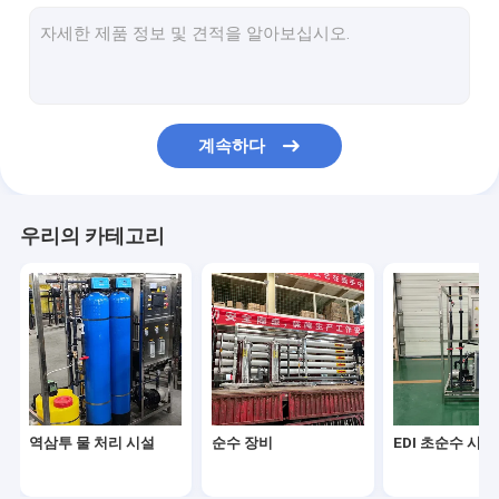
부드러운 필터 장비
초필트레이션 수처리장비
액 충전 기계
계속하다
해수 해소화 시스템
상업용 순수 기계
우리의 카테고리
오존 살균 시스템
물 축열조
의료용 초순수
역삼투 물 처리 시설
순수 장비
EDI 초순수 시