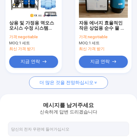
회사 소개
공장 투어
상용 및 가정용 역오스
자동 에너지 효율적인
모시스 수정 시스템
작은 상업용 순수 물 기
품질 관리
1000L/시간 1년 보증
계 가정용
가격:
negotiable
가격:
negotiable
안전 식수
MOQ:
1 세트
MOQ:
1 세트
연락처
최신 가격 받기
최신 가격 받기
견적 요청
지금 연락
지금 연락
더 많은 것을 전망하십시오
역삼투 물 처리 시설
순수 장비
메시지를 남겨주세요
신속하게 답변 드리겠습니다
EDI 초순수 시스템
Ro 역오스모스막 소모품