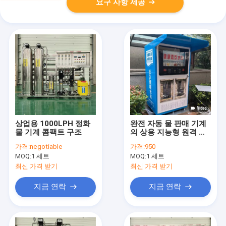
요구 사항 제공
상업용 1000LPH 정화
완전 자동 물 판매 기계
물 기계 콤팩트 구조
의 상용 지능형 원격 모
니터링
가격:
negotiable
가격:
950
MOQ:
1 세트
MOQ:
1 세트
최신 가격 받기
최신 가격 받기
지금 연락
지금 연락