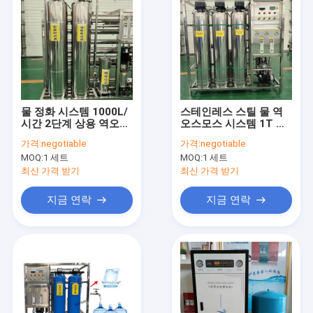
물 정화 시스템 1000L/
스테인레스 스틸 물 역
시간 2단계 상용 역오스
오스모스 시스템 1T 양
모스
극 역오스모스 물 처리
가격:
negotiable
가격:
negotiable
장비
MOQ:
1 세트
MOQ:
1 세트
최신 가격 받기
최신 가격 받기
지금 연락
지금 연락
홈
제품 소개
VR 쇼