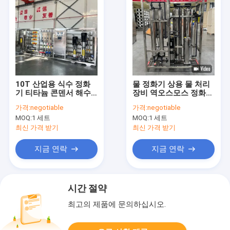
10T 산업용 식수 정화
물 정화기 상용 물 처리
기 티타늄 콘덴서 해수
장비 역오스모스 정화
상업용 물 필터링 역오
물 기계
가격:
negotiable
가격:
negotiable
스모스
MOQ:
1 세트
MOQ:
1 세트
최신 가격 받기
최신 가격 받기
지금 연락
지금 연락
시간 절약
최고의 제품에 문의하십시오.