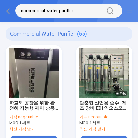
Commercial Water Purifier
(55)
학교와 공장을 위한 완
맞춤형 산업용 순수 -제
전히 지능형 제어 상용
조 장비 EDI 역오스모스
물 정화기
수처리 시스템 상업용
가격:
negotiable
가격:
negotiable
수정기
MOQ:
1 세트
MOQ:
1 세트
최신 가격 받기
최신 가격 받기